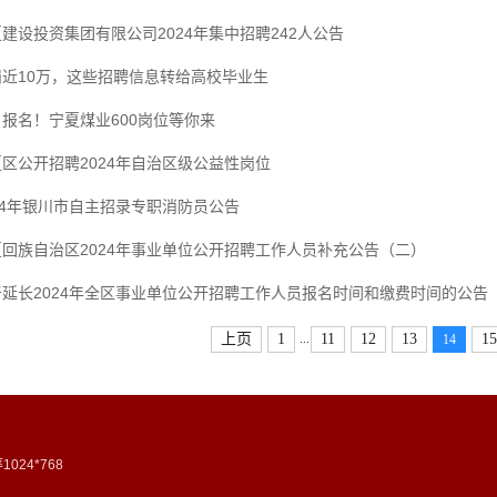
建设投资集团有限公司2024年集中招聘242人公告
岗近10万，这些招聘信息转给高校毕业生
报名！宁夏煤业600岗位等你来
区公开招聘2024年自治区级公益性岗位
24年银川市自主招录专职消防员公告
夏回族自治区2024年事业单位公开招聘工作人员补充公告（二）
于延长2024年全区事业单位公开招聘工作人员报名时间和缴费时间的公告
...
上页
1
11
12
13
15
14
24*768